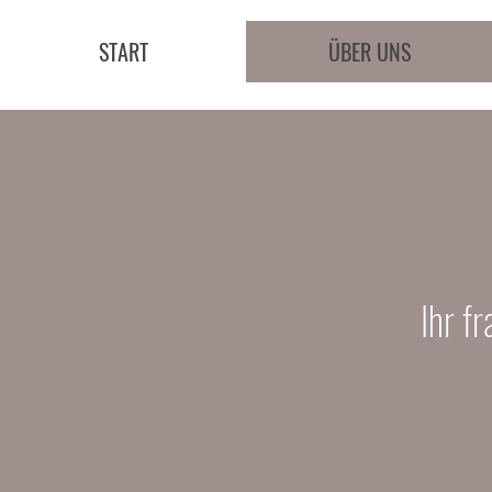
START
ÜBER UNS
Ihr f