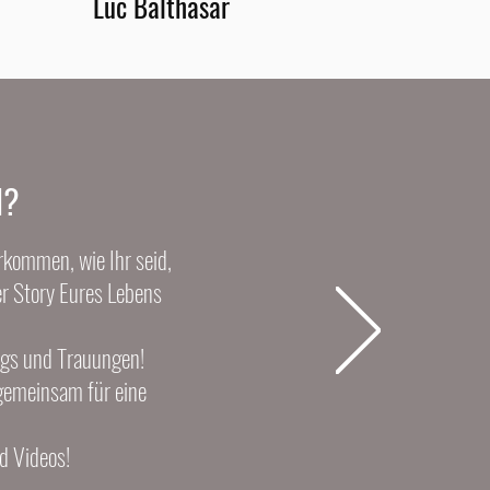
Luc Balthasar
il?
erkommen, wie Ihr seid,
er Story Eures Lebens
ngs und Trauungen!
 gemeinsam für eine
d Videos!