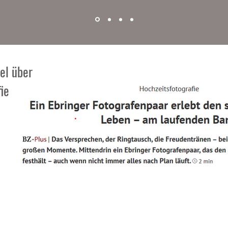
kel über
ie
schrift 1